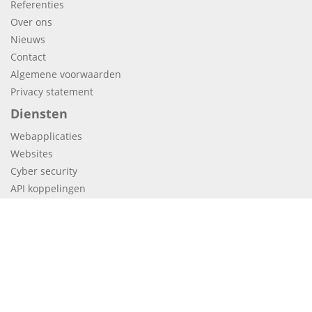
Referenties
Over ons
Nieuws
Contact
Algemene voorwaarden
Privacy statement
Diensten
Webapplicaties
Websites
Cyber security
API koppelingen
Vacatures
Full Stack Developer
Stage HBO ICT
Stage mediavormgever