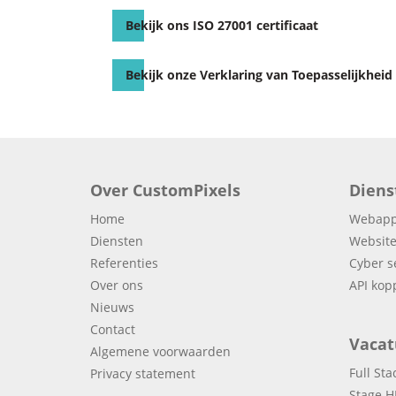
Bekijk ons ISO 27001 certificaat
Bekijk onze Verklaring van Toepasselijkheid
Over CustomPixels
Diens
Home
Webappl
Diensten
Website
Referenties
Cyber s
Over ons
API kop
Nieuws
Contact
Vacat
Algemene voorwaarden
Full St
Privacy statement
Stage H