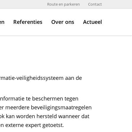
Route en parkeren
Contact
en
Referenties
Over ons
Actueel
formatie-veiligheidssysteem aan de
 informatie te beschermen tegen
hier meerdere beveiligingsmaatregelen
 ook kan worden hersteld wanneer dat
n externe expert getoetst.