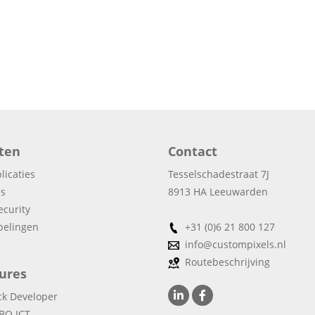
ten
Contact
icaties
Tesselschadestraat 7J
s
8913 HA Leeuwarden
ecurity
pelingen
+31 (0)6 21 800 127
info@custompixels.nl
Routebeschrijving
ures
ack Developer
BO ICT